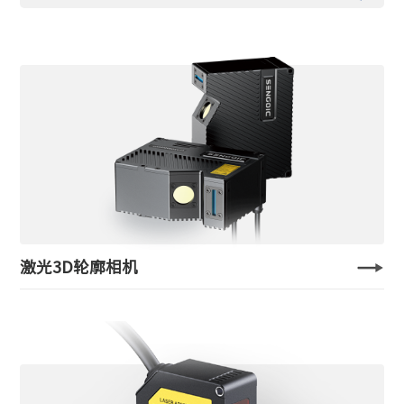
首次公开亮相！知己AI大模型解决机器视觉行业痛点
更多 >
机器视觉正成为工业“智造”助推器
更多 >
芯歌智能亮相“Vision China深圳展“，3D+AI诠释机器视觉“芯”布局
更多 >
刷新高端机器视觉性价比上线，芯歌四款产品亮相中国机器视觉展
更多 >
“2022中国IC风云榜”揭晓，芯歌智能获“年度技术突破奖”
更多 >
元禾璞华领投，芯歌智能完成过亿元B轮融资
更多 >
激光3D轮廓相机
芯歌智能，两款核心新产品问世！
更多 >