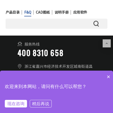
产品目录
F&Q
CAD图纸
说明手册
应用软件
服务热线
400 8310 658
浙江省嘉兴市经济技术开发区城南街道昌
盛南路36号28幢
×
联系我们
在线留言
欢迎来到本网站，请问有什么可以帮您？
© 2025 浙江芯歌智能科技有限公司 All Rights Reserved.
浙ICP
现在咨询
稍后再说
备2026001800号