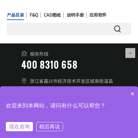
产品目录
F&Q
CAD图纸
说明手册
应用软件
服务热线
400 8310 658
浙江省嘉兴市经济技术开发区城南街道昌
盛南路36号28幢
×
联系我们
在线留言
欢迎来到本网站，请问有什么可以帮您？
© 2025 浙江芯歌智能科技有限公司 All Rights Reserved.
浙ICP
现在咨询
稍后再说
备2026001800号