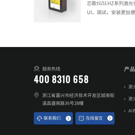
芯歌tG51HZ系列
UI，调试，安装更加
产品
服务热线
400 8310 658
激
浙江省嘉兴市经济技术开发区城南街
激
道昌盛南路36号28幢
AI
联系我们
在线留言