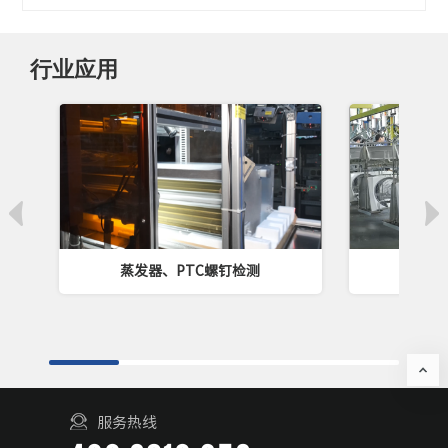
行业应用
蒸发器、PTC螺钉检测
排
服务热线