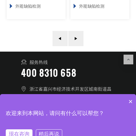
外观缺陷检测
外观缺陷检测
服务热线
400 8310 658
浙江省嘉兴市经济技术开发区城南街道昌
盛南路36号28幢
×
联系我们
在线留言
欢迎来到本网站，请问有什么可以帮您？
© 2025 浙江芯歌智能科技有限公司 All Rights Reserved.
浙ICP
现在咨询
稍后再说